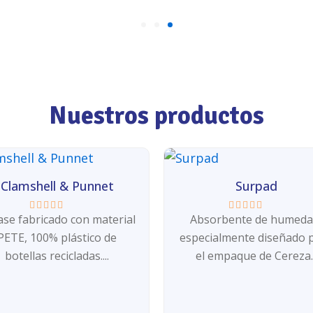
Nuestros productos
Clamshell & Punnet
Surpad
ase fabricado con material
Absorbente de humeda
Valorado
Valorado
con
con
PETE, 100% plástico de
especialmente diseñado 
0
0
de
de
botellas recicladas....
el empaque de Cereza..
5
5