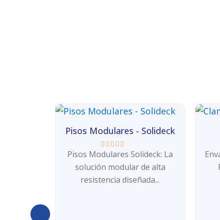
Pisos Modulares - Solideck
Pisos Modulares Solideck: La
Env
Valorado
con
solución modular de alta
0
de
resistencia diseñada...
5