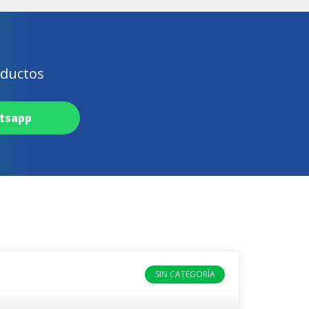
oductos
atsapp
SIN CATEGORÍA