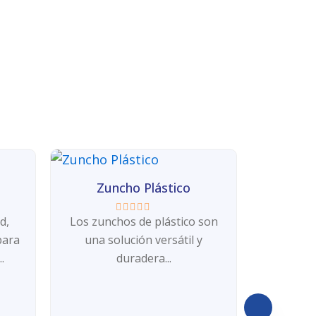
Zuncho Plástico
d,
Los zunchos de plástico son
Valorado
con
para
una solución versátil y
0
de
.
duradera...
5