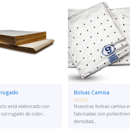
rrugado
Bolsas Camisa
cto está elaborado con
Nuestras bolsas camisa e
Valorado
con
corrugado de color...
fabricadas con poliestiren
0
de
densidad,...
5