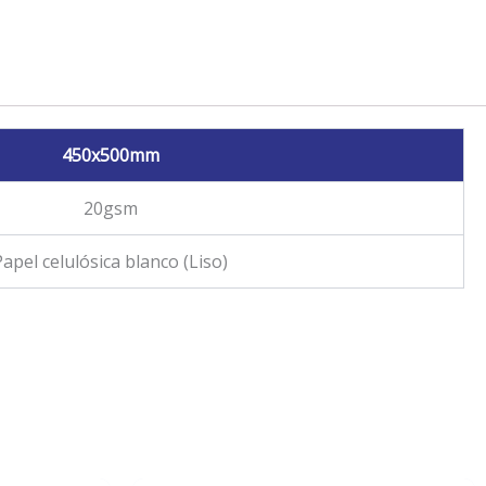
450x500mm
20gsm
Papel celulósica blanco (Liso)