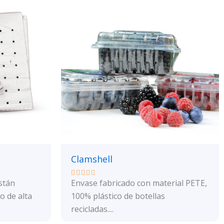
Clamshell
stán
Envase fabricado con material PETE,
Valorado
con
o de alta
100% plástico de botellas
0
de
recicladas....
5