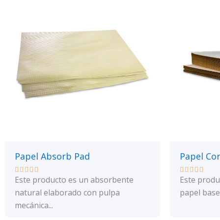
Papel Absorb Pad
Papel Co
Este producto es un absorbente
Este produ
Valorado
Valorado
con
con
natural elaborado con pulpa
papel base 
0
0
de
de
mecánica...
5
5