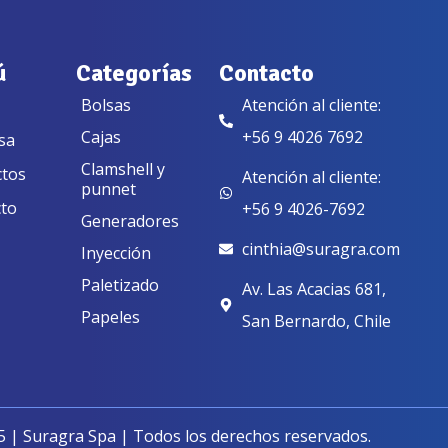
ú
Categorías
Contacto
Bolsas
Atención al cliente:
Cajas
+56 9 4026 7692
sa
Clamshell y
ctos
Atención al cliente:
punnet
to
+56 9 4026-7692
Generadores
cinthia@suragra.com
Inyección
Paletizado
Av. Las Acacias 681,
Papeles
San Bernardo, Chile
 | Suragra Spa | Todos los derechos reservados.